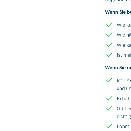
Wenn Sie b
Wie k
Wie hi
Wie ka
Ist me
Wenn Sie n
Ist T
und un
Erfüll
Gibt e
nicht 
Lohnt 