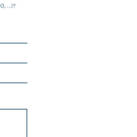
, ...)?