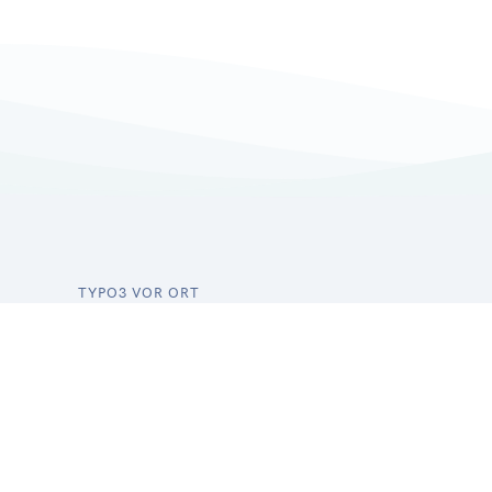
TYPO3 VOR ORT
Leonberg
Osnabrück
Stuttgart
Alle Städte →