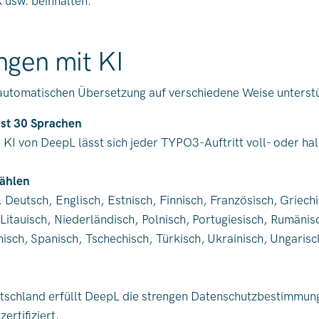
usw. beinhalten.
gen mit KI
er automatischen Übersetzung auf verschiedene Weise unterst
ast 30 Sprachen
n KI von DeepL lässt sich jeder TYPO3-Auftritt voll- oder h
zählen
, Deutsch, Englisch, Estnisch, Finnisch, Französisch, Griech
, Litauisch, Niederländisch, Polnisch, Portugiesisch, Rumänis
sch, Spanisch, Tschechisch, Türkisch, Ukrainisch, Ungarisc
utschland erfüllt DeepL die strengen Datenschutzbestimmun
ertifiziert.