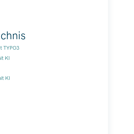
ichnis
it TYPO3
t KI
it KI